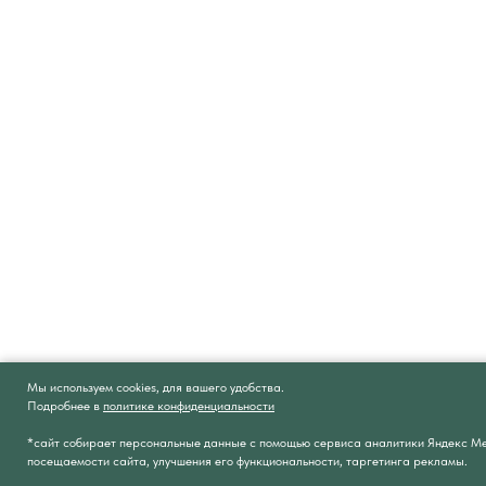
Мы используем cookies, для вашего удобства.
Подробнее в
политике конфиденциальности
Онлайн
запись
*сайт собирает персональные данные с помощью сервиса аналитики Яндекс М
посещаемости сайта, улучшения его функциональности, таргетинга рекламы.