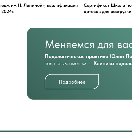
едж им Н. Ляпиной», квалификация
Сертификат Школа по
 2024г.
ортозов для разгрузки
Меняемся для ва
Подологическая практика Юлии П
под новым именем —
Клиника подоло
Подробнее