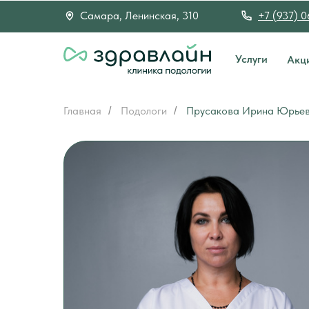
Самара, Ленинская, 310
+7 (937) 
Услуги
Акц
Главная
Подологи
Прусакова Ирина Юрье
/
/