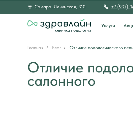
Самара, Ленинская, 310
+7 (937) 
Услуги
Акц
Главная
Блог
Отличие подологического пед
/
/
Отличие подоло
салонного