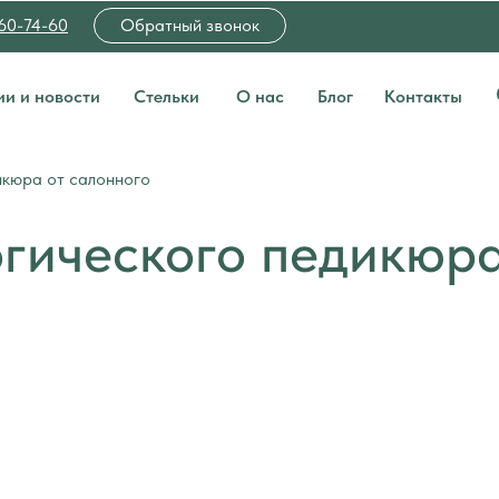
060-74-60
Обратный звонок
ии и новости
Стельки
О нас
Блог
Контакты
икюра от салонного
гического педикюра